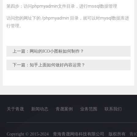
第四步：访问phpmyadmin文件目录，进行mssql数据管理
访问您的网址下的 /phpmyadmin 目录，就可以对mysql数据库进
行管理。
上一篇：网站的ICO小图标如何制作？
下一篇：知乎上面如何做好内容运营？
关于青晟
新闻动态
青晟案例
业务范围
联系我们
Copyright © 2015-2024 青海青晟网络科技有限公司 版权所有
青I