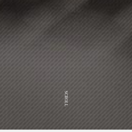
SCROLL