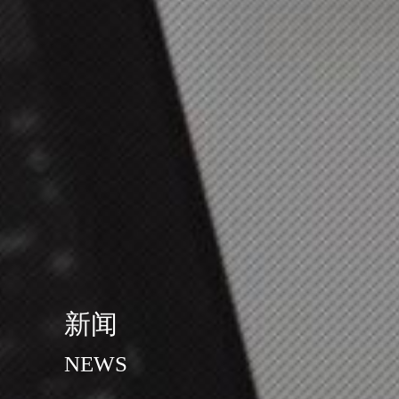
新闻
NEWS